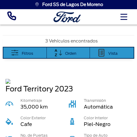
Ford SS de Lagos De Moreno
3 Vehículos encontrados
Filtros
Orden
Vista
Ford Territory
2023
Kilometraje
Transmisión
35,000 km
Automática
Color Exterior
Color Interior
Cafe
Piel-Negro
No. de Puertas
Tipo de Auto